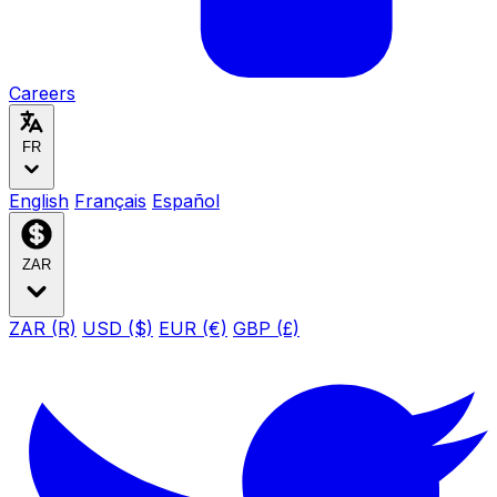
Careers
FR
English
Français
Español
ZAR
ZAR (R)
USD ($)
EUR (€)
GBP (£)