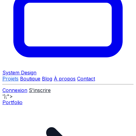
System Design
Projets
Boutique
Blog
À propos
Contact
Connexion
S'inscrire
');">
Portfolio