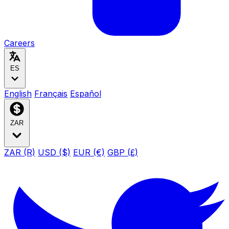
Careers
ES
English
Français
Español
ZAR
ZAR (R)
USD ($)
EUR (€)
GBP (£)